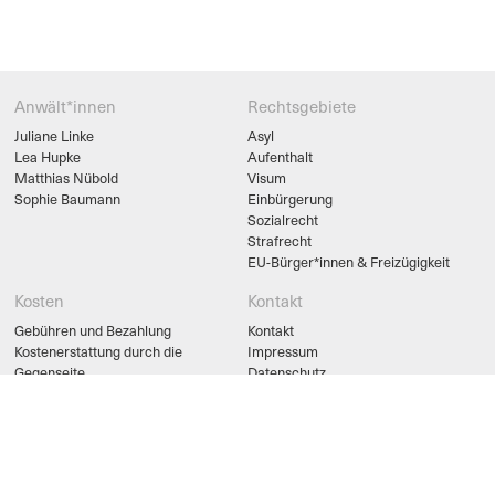
Anwält*innen
Rechtsgebiete
Juliane Linke
Asyl
Lea Hupke
Aufenthalt
Matthias Nübold
Visum
Sophie Baumann
Einbürgerung
Sozialrecht
Strafrecht
EU-Bürger*innen & Freizügigkeit
Kosten
Kontakt
Gebühren und Bezahlung
Kontakt
Kostenerstattung durch die
Impressum
Gegenseite
Datenschutz
Beratungs- und Prozesskostenhilfe
legal links
Kanzlei für Migrationsrecht