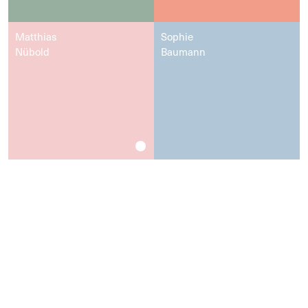
Matthias
Sophie
Nübold
Baumann