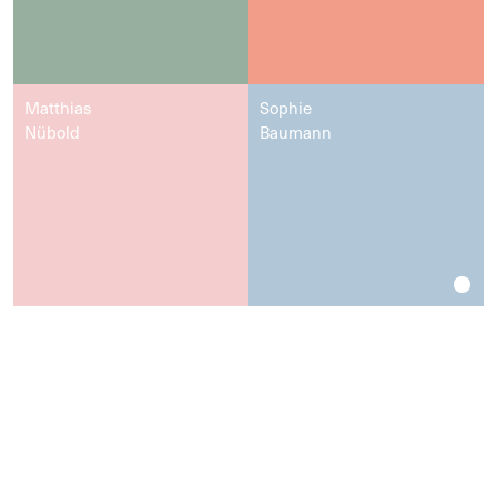
Matthias
Sophie
Nübold
Baumann