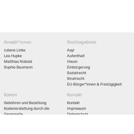
Anwält*innen
Rechtsgebiete
Juliane Linke
Asyl
Lea Hupke
Aufenthalt
Matthias Nübold
Visum
Sophie Baumann
Einbürgerung
Sozialrecht
Strafrecht
EU-Bürger*innen & Freizügigkeit
Kosten
Kontakt
Gebühren und Bezahlung
Kontakt
Kostenerstattung durch die
Impressum
Gegenseite
Datenschutz
Beratungs- und Prozesskostenhilfe