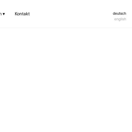
n ▾
Kontakt
deutsch
english
hren und
hlung
nerstattung
ungs- und
sskosten­hilfe
verbindung