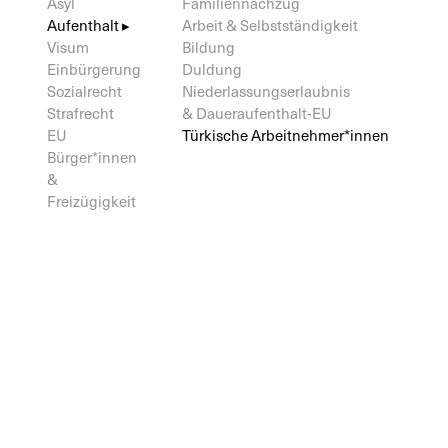
Asyl
Familiennachzug
Aufenthalt ▸
Arbeit & Selbstständigkeit
Visum
Bildung
Einbürgerung
Duldung
Sozialrecht
Niederlassungserlaubnis
Strafrecht
& Daueraufenthalt-EU
EU
Türkische Arbeitnehmer*innen
Bürger*innen
&
Freizügigkeit