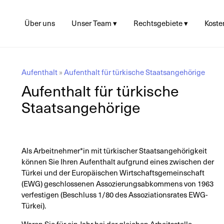
Über uns
Unser Team ▾
Rechtsgebiete ▾
Koste
Juliane Linke
Asyl
Gebü
Beza
Lea Hupke
Aufenthalt ▸
Koste
Visum
Matthias Nübold
Berat
Aufenthalt
»
Aufenthalt für türkische Staatsangehörige
Einbürgerung
Sophie Baumann
Proze
Aufenthalt für türkische
Sozialrecht
Konto
Staatsangehörige
Strafrecht
EU Bürger*innen &
Freizügigkeit
Als Arbeitnehmer*in mit türkischer Staatsangehörigkeit
können Sie Ihren Aufenthalt aufgrund eines zwischen der
Türkei und der Europäischen Wirtschaftsgemeinschaft
(EWG) geschlossenen Assozierungsabkommens von 1963
verfestigen (Beschluss 1/80 des Assoziationsrates EWG-
Türkei).
Waren Sie für ein Jahr bei der gleichen Arbeitsstelle