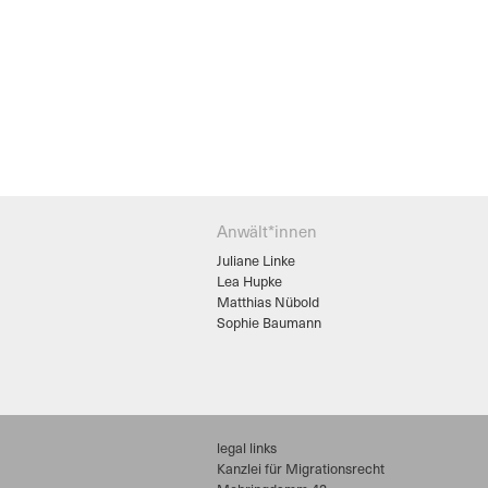
Anwält*innen
Juliane Linke
Lea Hupke
Matthias Nübold
Sophie Baumann
legal links
Kanzlei für Migrationsrecht