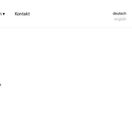
n ▾
Kontakt
deutsch
english
hren und
hlung
nerstattung
ungs- und
sskosten­hilfe
verbindung
h