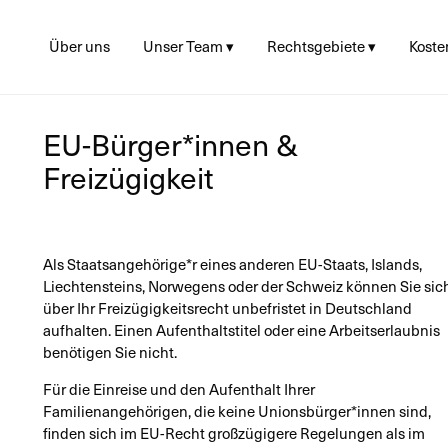
Über uns
Unser Team ▾
Rechtsgebiete ▾
Koste
Juliane Linke
Asyl
Gebü
Beza
Lea Hupke
Aufenthalt ▸
Koste
Visum
Matthias Nübold
EU-Bürger*innen &
Berat
Einbürgerung
Sophie Baumann
Proze
Freizügigkeit
Sozialrecht
Konto
Strafrecht
EU Bürger*innen &
Freizügigkeit
Als Staatsangehörige*r eines anderen EU-Staats, Islands,
Liechtensteins, Norwegens oder der Schweiz können Sie sic
über Ihr Freizügigkeitsrecht unbefristet in Deutschland
aufhalten. Einen Aufenthaltstitel oder eine Arbeitserlaubnis
benötigen Sie nicht.
Für die Einreise und den Aufenthalt Ihrer
Familienangehörigen, die keine Unionsbürger*innen sind,
finden sich im EU-Recht großzügigere Regelungen als im