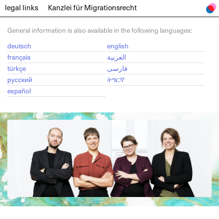
legal links
Kanzlei für
Migrationsrecht
General information is also available in the following languages:
deutsch
english
français
العربية
türkçe
فارسی
русский
ትግርኛ
español