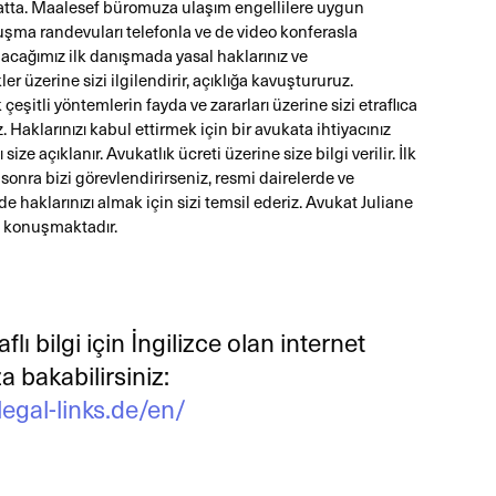
tta. Maalesef büromuza ulaşım engellilere uygun
uşma randevuları telefonla ve de video konferasla
apacağımız ilk danışmada yasal haklarınız ve
er üzerine sizi ilgilendirir, açıklığa kavuştururuz.
 çeşitli yöntemlerin fayda ve zararları üzerine sizi etraflıca
z. Haklarınızı kabul ettirmek için bir avukata ihtiyacınız
size açıklanır. Avukatlık ücreti üzerine size bilgi verilir. İlk
onra bizi görevlendirirseniz, resmi dairelerde ve
haklarınızı almak için sizi temsil ederiz. Avukat Juliane
 konuşmaktadır.
flı bilgi için İngilizce olan internet
a bakabilirsiniz:
gal-links.de/en/