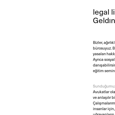
legal 
Geldın
Bizler, ağırl
bürosuyuz. B
yasaları hakk
Ayrıca sosyal
danışabilirs
eğitim semine
Sunduğumuz
Avukatlar ola
ve anlaşılır 
Çalışmalarımız
insanlar için
uğrayanların 