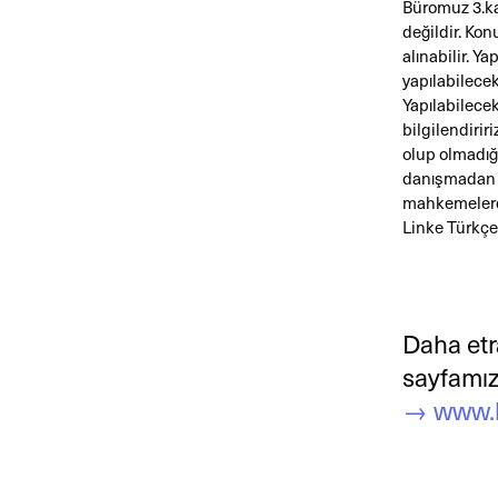
Büromuz 3.ka
değildir. Kon
alınabilir. Y
yapılabilecekl
Yapılabilecek
bilgilendiriri
olup olmadığı 
danışmadan s
mahkemelerde 
Linke Türkçe
Daha etra
sayfamız
→ www.le